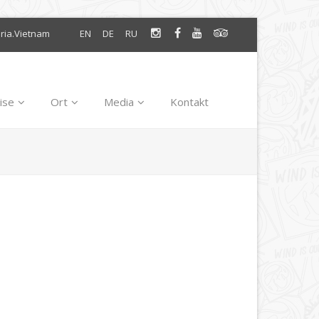
oria.Vietnam
EN
DE
RU
ise
Ort
Media
Kontakt