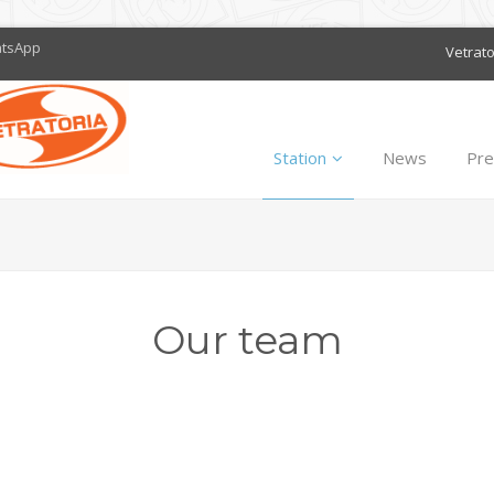
atsApp
Vetrat
Station
News
Pre
Our team