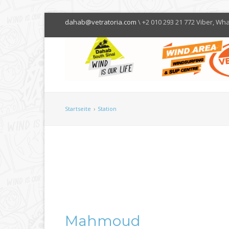
dahab@vetratoria.com
\ +2 010 293 21 772 Viber, Wh
Startseite
›
Station
Mahmoud