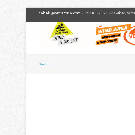
dahab@vetratoria.com
\ +2 010 293 21 772 Viber, Wh
Startseite