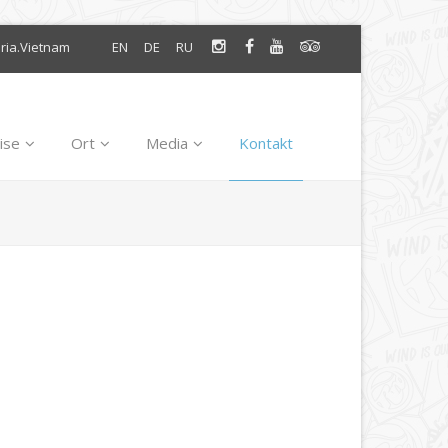
oria.Vietnam
EN
DE
RU
ise
Ort
Media
Kontakt