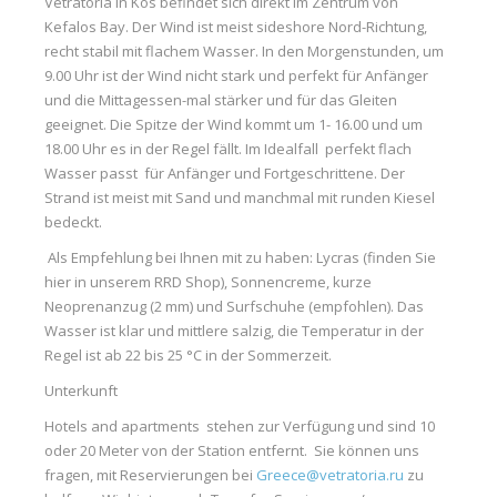
Vetratoria in Kos befindet sich direkt im Zentrum von
Kefalos Bay. Der Wind ist meist sideshore Nord-Richtung,
recht stabil mit flachem Wasser. In den Morgenstunden, um
9.00 Uhr ist der Wind nicht stark und perfekt für Anfänger
und die Mittagessen-mal stärker und für das Gleiten
geeignet. Die Spitze der Wind kommt um 1- 16.00 und um
18.00 Uhr es in der Regel fällt. Im Idealfall perfekt flach
Wasser passt für Anfänger und Fortgeschrittene. Der
Strand ist meist mit Sand und manchmal mit runden Kiesel
bedeckt.
Als Empfehlung bei Ihnen mit zu haben: Lycras (finden Sie
hier in unserem RRD Shop), Sonnencreme, kurze
Neoprenanzug (2 mm) und Surfschuhe (empfohlen). Das
Wasser ist klar und mittlere salzig, die Temperatur in der
Regel ist ab 22 bis 25 °C in der Sommerzeit.
Unterkunft
Hotels and apartments stehen zur Verfügung und sind 10
oder 20 Meter von der Station entfernt. Sie können uns
fragen, mit Reservierungen bei
Greece@vetratoria.ru
zu