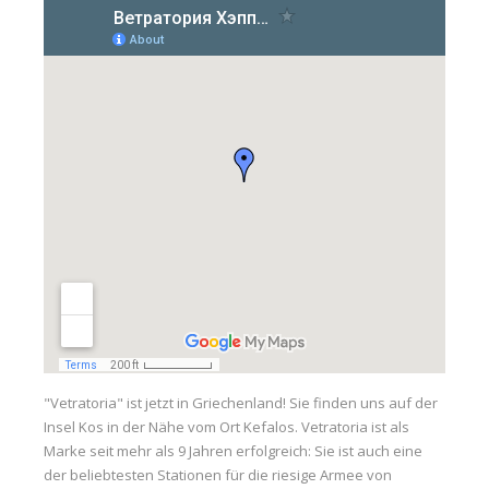
Windvorhersage
Über Dahab
News
Preise
Windsurfen Unterricht
Kitesurfschule
Materiallagerung
Materialverleih
Ort
Vetratoria Greece
"Vetratoria" ist jetzt in Griechenland! Sie finden uns auf der
Insel Kos in der Nähe vom Ort Kefalos. Vetratoria ist als
Vetratoria Russia
Marke seit mehr als 9 Jahren erfolgreich: Sie ist auch eine
Vetratoria Vietnam
der beliebtesten Stationen für die riesige Armee von