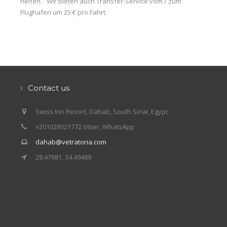
helfen.
Wir bieten auch Transfer-Service vom / zum
Flughafen um 25 € pro Fahrt.
Contact us
Swiss Inn Resort, Dahab, South Sinai, Egypt
+201029321772 Viber, WhatsApp
dahab@vetratoria.com
28.47981, 34.49489