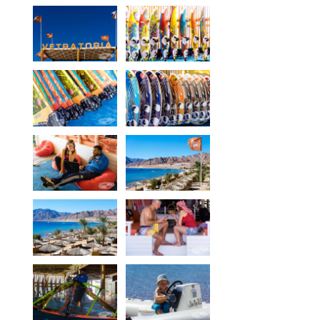
Windvorhersage
Über Dahab
News
Preise
Windsurfen Unterricht
Kitesurfschule
Materiallagerung
Materialverleih
Ort
Vetratoria Greece
Vetratoria Russia
Vetratoria Vietnam