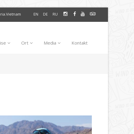
oria.Vietnam
EN
DE
RU
ise
Ort
Media
Kontakt