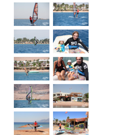
Windvorhersage
Über Dahab
News
Preise
Windsurfen Unterricht
Kitesurfschule
Materiallagerung
Materialverleih
Ort
Vetratoria Greece
Vetratoria Russia
Vetratoria Vietnam