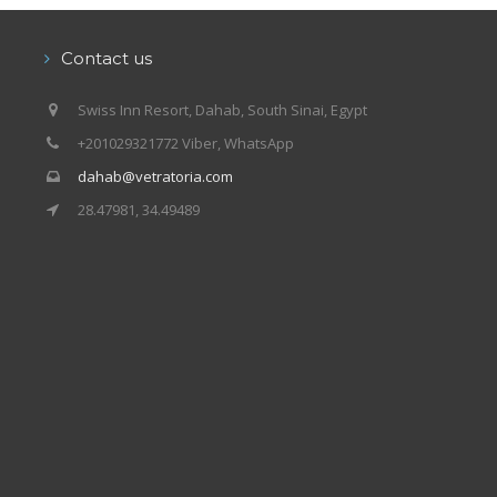
Contact us
Swiss Inn Resort, Dahab, South Sinai, Egypt
+201029321772 Viber, WhatsApp
dahab@vetratoria.com
28.47981, 34.49489