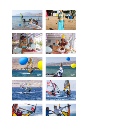
Windvorhersage
Über Dahab
News
Preise
Windsurfen Unterricht
Kitesurfschule
Materiallagerung
Materialverleih
Ort
Vetratoria Greece
Vetratoria Russia
Vetratoria Vietnam