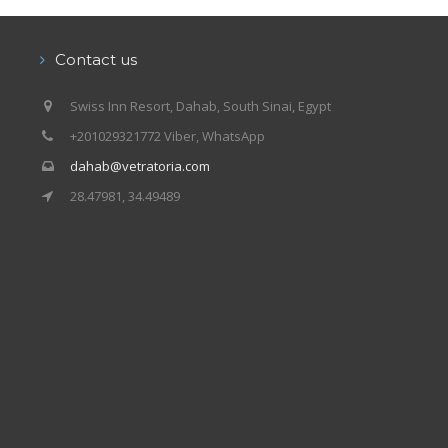
Contact us
Swiss Inn Resort, Dahab, South Sinai, Egypt
+201029321772 Viber, WhatsApp
dahab@vetratoria.com
28.47981, 34.49489