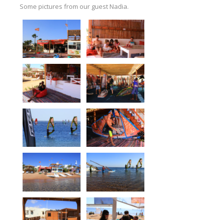
Windvorhersage
Some pictures from our guest Nadia.
Über Dahab
News
Preise
Windsurfen Unterricht
Kitesurfschule
Materiallagerung
Materialverleih
Ort
Vetratoria Greece
Vetratoria Russia
Vetratoria Vietnam